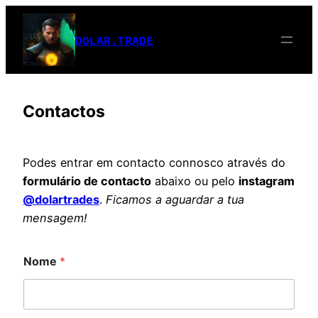
Saltar
para
DOLAR.TRADE
o
conteúdo
Contactos
Podes entrar em contacto connosco através do
formulário de contacto
abaixo ou pelo
instagram
@dolartrades
.
Ficamos a aguardar a tua
mensagem!
Nome
*