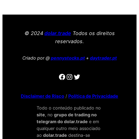
© 2024
dolar.trade
Todos os direitos
reservados.
Criado por @
pennystocks.pt
+
daytrader.pt
Facebook
Instagram
Twitter
Disclaimer de Risco
/
Política de Privacidade
Todo o conteúdo publicado no
site
, no
grupo de trading no
telegram do dolar.trade
e em
qualquer outro meio associado
ao
dolar.trade
destina-se