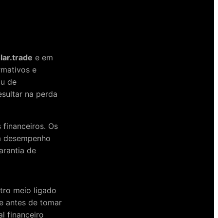
lar.trade
e em
rmativos e
ou de
esultar na perda
financeiros. Os
 a desempenho
arantia de
tro meio ligado
se antes de tomar
l financeiro