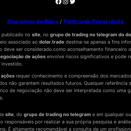
Facebook
Instagram
Twitter
Disclaimer de Risco
/
Política de Privacidade
 publicado no
site
, no
grupo de trading no telegram do do
meio associado ao
dolar.trade
destina-se apenas a fins info
o deve ser considerado como aconselhamento financeiro 
egociação de ações
envolve riscos significativos e pode r
 investido.
e ações
requer conhecimento e compreensão dos mercados 
dos não garantem resultados futuros. Qualquer referência
rico de negociação não deve ser interpretada como uma g
s.
ste
site
, do
grupo de trading no telegram
e em qualquer ou
o responsáveis por realizar a sua própria pesquisa e análi
ing. É altamente recomendável a consulta de um profissiona